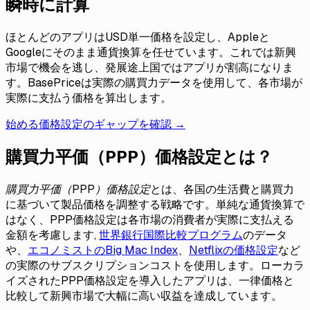
瞬時に計算
ほとんどのアプリはUSD単一価格を設定し、Appleと
Googleにそのまま通貨換算を任せています。これでは新興
市場で機会を逃し、発展途上国ではアプリが割高になりま
す。BasePriceは実際の購買力データを使用して、各市場が
実際に支払う価格を算出します。
始める
価格設定のギャップを確認 →
購買力平価（PPP）価格設定とは？
購買力平価（PPP）価格設定
とは、各国の生活費と購買力
に基づいて製品価格を調整する戦略です。単純な通貨換算で
はなく、PPP価格設定は各市場の消費者が実際に支払える
金額を考慮します,
世界銀行国際比較プログラム
のデータ
や、
エコノミストのBig Mac Index
、
Netflixの価格設定
など
の実際のサブスクリプションコストを使用します。ローカラ
イズされたPPP価格設定を導入したアプリは、一律価格と
比較して新興市場で大幅に高い収益を達成しています。