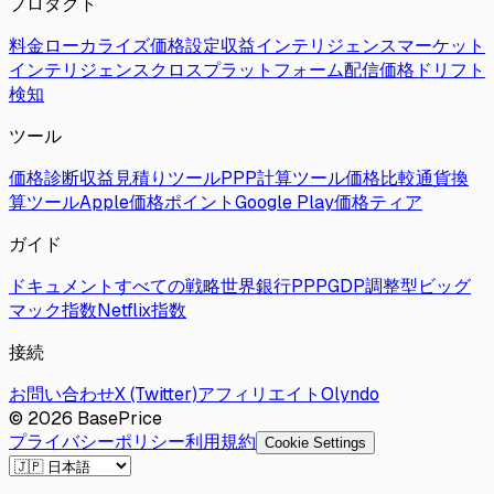
プロダクト
料金
ローカライズ価格設定
収益インテリジェンス
マーケット
インテリジェンス
クロスプラットフォーム配信
価格ドリフト
検知
ツール
価格診断
収益見積りツール
PPP計算ツール
価格比較
通貨換
算ツール
Apple価格ポイント
Google Play価格ティア
ガイド
ドキュメント
すべての戦略
世界銀行PPP
GDP調整型
ビッグ
マック指数
Netflix指数
接続
お問い合わせ
X (Twitter)
アフィリエイト
Olyndo
© 2026 BasePrice
プライバシーポリシー
利用規約
Cookie Settings