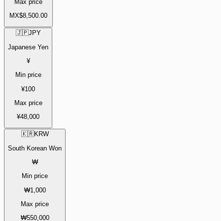
Max price
MX$8,500.00
🇯🇵
JPY
Japanese Yen
¥
Min price
¥100
Max price
¥48,000
🇰🇷
KRW
South Korean Won
₩
Min price
₩1,000
Max price
₩550,000