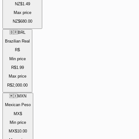
NZ$1.49
Max price
NZ$680.00
🇧🇷
BRL
Brazilian Real
R$
Min price
R$1.99
Max price
R$2,000.00
🇲🇽
MXN
Mexican Peso
MX$
Min price
MX$10.00