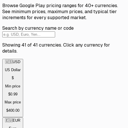
Browse Google Play pricing ranges for 40+ currencies.
See minimum prices, maximum prices, and typical tier
increments for every supported market.
Search by currency name or code
Showing
41
of
41
currencies. Click any currency for
details.
🇺🇸
USD
US Dollar
$
Min price
$0.99
Max price
$400.00
🇪🇺
EUR