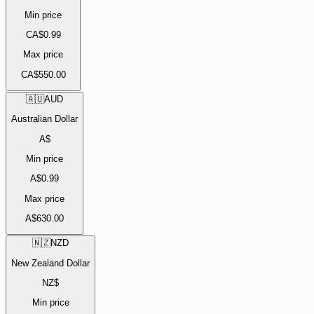
Min price
CA$0.99
Max price
CA$550.00
🇦🇺
AUD
Australian Dollar
A$
Min price
A$0.99
Max price
A$630.00
🇳🇿
NZD
New Zealand Dollar
NZ$
Min price