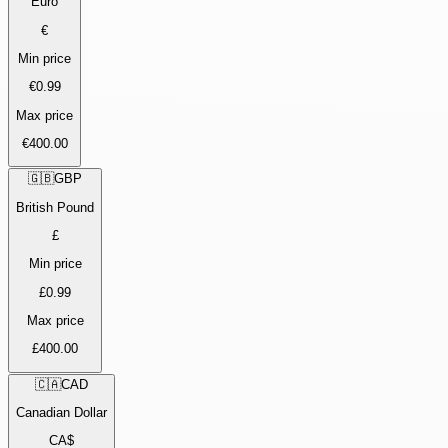
Euro
€
Min price
€0.99
Max price
€400.00
🇬🇧
GBP
British Pound
£
Min price
£0.99
Max price
£400.00
🇨🇦
CAD
Canadian Dollar
CA$