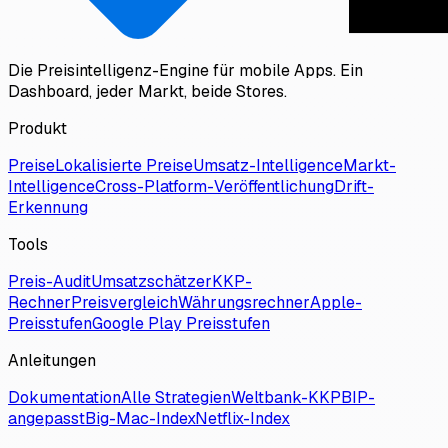
Die Preisintelligenz-Engine für mobile Apps. Ein
Dashboard, jeder Markt, beide Stores.
Produkt
Preise
Lokalisierte Preise
Umsatz-Intelligence
Markt-
Intelligence
Cross-Platform-Veröffentlichung
Drift-
Erkennung
Tools
Preis-Audit
Umsatzschätzer
KKP-
Rechner
Preisvergleich
Währungsrechner
Apple-
Preisstufen
Google Play Preisstufen
Anleitungen
Dokumentation
Alle Strategien
Weltbank-KKP
BIP-
angepasst
Big-Mac-Index
Netflix-Index