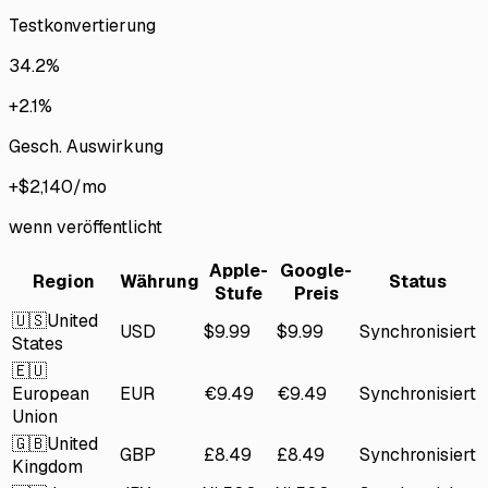
Testkonvertierung
34.2%
+2.1%
Gesch. Auswirkung
+$2,140/mo
wenn veröffentlicht
Apple-
Google-
Region
Währung
Status
Stufe
Preis
🇺🇸
United
USD
$9.99
$9.99
Synchronisiert
States
🇪🇺
European
EUR
€9.49
€9.49
Synchronisiert
Union
🇬🇧
United
GBP
£8.49
£8.49
Synchronisiert
Kingdom