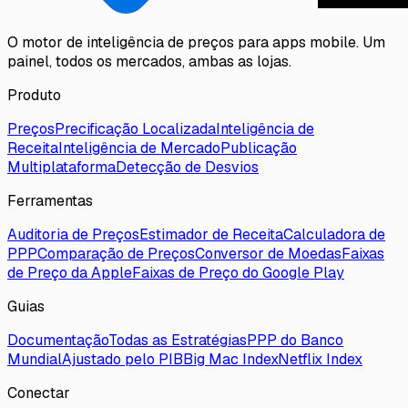
O motor de inteligência de preços para apps mobile. Um
painel, todos os mercados, ambas as lojas.
Produto
Preços
Precificação Localizada
Inteligência de
Receita
Inteligência de Mercado
Publicação
Multiplataforma
Detecção de Desvios
Ferramentas
Auditoria de Preços
Estimador de Receita
Calculadora de
PPP
Comparação de Preços
Conversor de Moedas
Faixas
de Preço da Apple
Faixas de Preço do Google Play
Guias
Documentação
Todas as Estratégias
PPP do Banco
Mundial
Ajustado pelo PIB
Big Mac Index
Netflix Index
Conectar